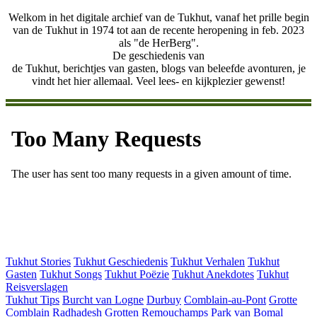
Welkom in het digitale archief van de Tukhut, vanaf het prille begin
van de Tukhut in 1974 tot aan de recente heropening in feb. 2023
als "de HerBerg".
De geschiedenis van
de Tukhut, berichtjes van gasten, blogs van beleefde avonturen, je
vindt het hier allemaal. Veel lees- en kijkplezier gewenst!
Tukhut Stories
Tukhut Geschiedenis
Tukhut Verhalen
Tukhut
Gasten
Tukhut Songs
Tukhut Poëzie
Tukhut Anekdotes
Tukhut
Reisverslagen
Tukhut Tips
Burcht van Logne
Durbuy
Comblain-au-Pont
Grotte
Comblain
Radhadesh
Grotten Remouchamps
Park van Bomal