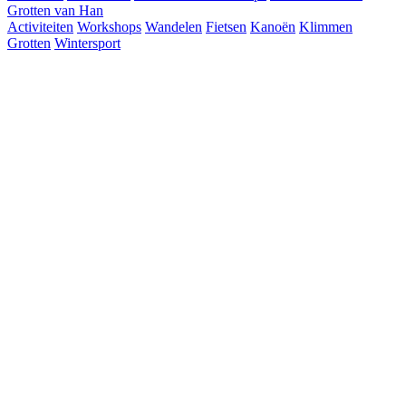
Grotten van Han
Activiteiten
Workshops
Wandelen
Fietsen
Kanoën
Klimmen
Grotten
Wintersport