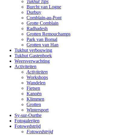
Tukhut Tips
Burcht van Logne
Durbuy
Comblain-au-Pont
Grotte Comblain
Radhadesh
Grotten Remouchamps
Park van Bomal
Grotten van Han
Tukhut verbouwing
Tukhut Gastenboek
Weersverwachting
Activiteiten
Activiteiten
Workshops
Wandelen
Fietsen
Kanoën
Klimmen
Grotten
Wintersport
Sy-sur-Ourthe
Fotogalerijen
Fotowedstrijd
Fotowedstrijd