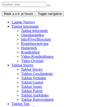
Maak a.u.b. je keuze ...
Toggle navigation
Laatste Nieuws
Tukhut Informatie
Tukhut Informatie
Openingstijden
Info/Flyer/Brochure
Routebeschrijving
Huisregels
Rondleiding
Video-Rondleidingen
Video-Overige
Tukhut Stories
Tukhut Stories
Tukhut Geschiedenis
Tukhut Verhalen
Tukhut Gasten
Tukhut Songs
Tukhut Poëzie
Tukhut Anekdotes
Tukhut Reisverslagen
Tukhut Tips