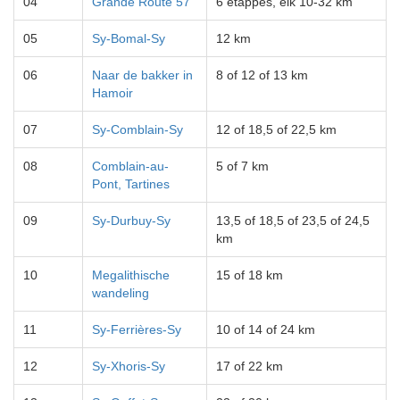
04
Grande Route 57
6 etappes, elk 10-32 km
05
Sy-Bomal-Sy
12 km
06
Naar de bakker in
8 of 12 of 13 km
Hamoir
07
Sy-Comblain-Sy
12 of 18,5 of 22,5 km
08
Comblain-au-
5 of 7 km
Pont, Tartines
09
Sy-Durbuy-Sy
13,5 of 18,5 of 23,5 of 24,5
km
10
Megalithische
15 of 18 km
wandeling
11
Sy-Ferrières-Sy
10 of 14 of 24 km
12
Sy-Xhoris-Sy
17 of 22 km