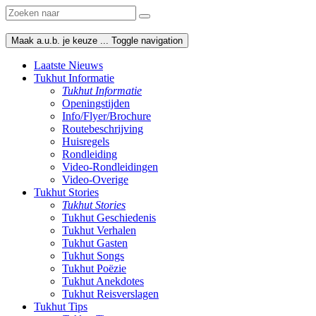
Maak a.u.b. je keuze ...
Toggle navigation
Laatste Nieuws
Tukhut Informatie
Tukhut Informatie
Openingstijden
Info/Flyer/Brochure
Routebeschrijving
Huisregels
Rondleiding
Video-Rondleidingen
Video-Overige
Tukhut Stories
Tukhut Stories
Tukhut Geschiedenis
Tukhut Verhalen
Tukhut Gasten
Tukhut Songs
Tukhut Poëzie
Tukhut Anekdotes
Tukhut Reisverslagen
Tukhut Tips