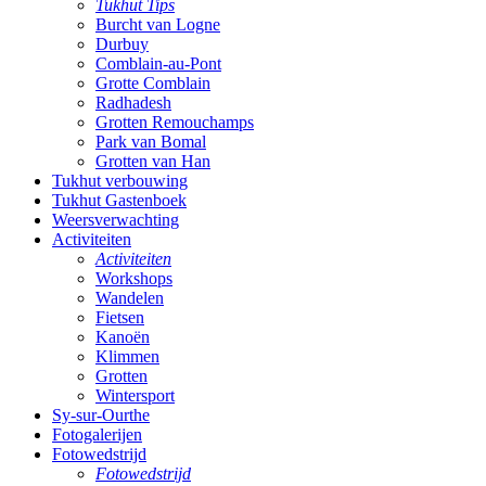
Tukhut Tips
Burcht van Logne
Durbuy
Comblain-au-Pont
Grotte Comblain
Radhadesh
Grotten Remouchamps
Park van Bomal
Grotten van Han
Tukhut verbouwing
Tukhut Gastenboek
Weersverwachting
Activiteiten
Activiteiten
Workshops
Wandelen
Fietsen
Kanoën
Klimmen
Grotten
Wintersport
Sy-sur-Ourthe
Fotogalerijen
Fotowedstrijd
Fotowedstrijd